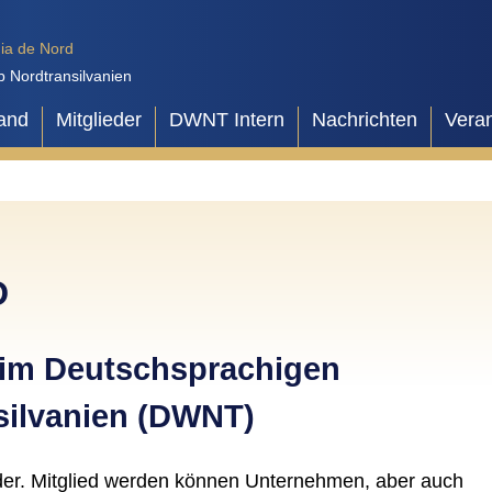
ia de Nord
b Nordtransilvanien
and
Mitglieder
DWNT Intern
Nachrichten
Vera
D
er im Deutschsprachigen
silvanien (DWNT)
eder. Mitglied werden können Unternehmen, aber auch