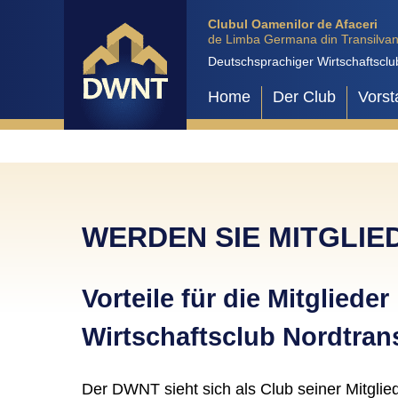
Clubul Oamenilor de Afaceri
de Limba Germana din Transilvan
Deutschsprachiger Wirtschaftsclu
Home
Der Club
Vorst
WERDEN SIE MITGLIE
Vorteile für die Mitglied
Wirtschaftsclub Nordtran
Der DWNT sieht sich als Club seiner Mitgli