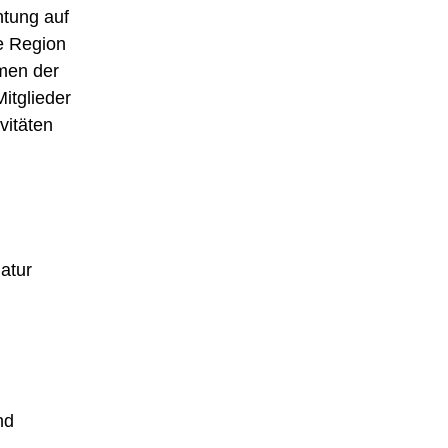
htung auf
e Region
hmen der
itglieder
vitäten
atur
nd