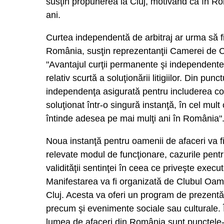
susţin propunerea la Cluj, motivând că în Rom
ani.
Curtea independentă de arbitraj ar urma să fie
România, susţin reprezentanţii Camerei de
"Avantajul curţii permanente şi independente 
relativ scurtă a soluţionării litigiilor. Din pu
independenţa asigurată pentru includerea conve
soluţionat într-o singură instanţă, în cel mul
întinde adesea pe mai mulţi ani în România"
Noua instanţă pentru oamenii de afaceri va fi
relevate modul de funcţionare, cazurile pentr
validităţii sentinţei în ceea ce priveşte execu
Manifestarea va fi organizată de Clubul Oam
Cluj. Acesta va oferi un program de prezentări
precum şi evenimente sociale sau culturale. În 
lumea de afaceri din România sunt punctele-ch