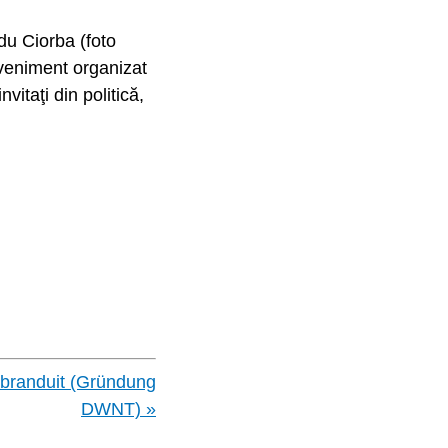
du Ciorba (foto
eveniment organizat
itaţi din politică,
rebranduit (Gründung
DWNT) »