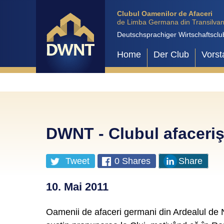
Clubul Oamenilor de Afaceri
de Limba Germana din Transilvan
Deutschsprachiger Wirtschaftsclu
Home
Der Club
Vorst
DWNT - Clubul afacerişt
Tweet
0
Shares
Share
10. Mai 2011
Oamenii de afaceri germani din Ardealul de No