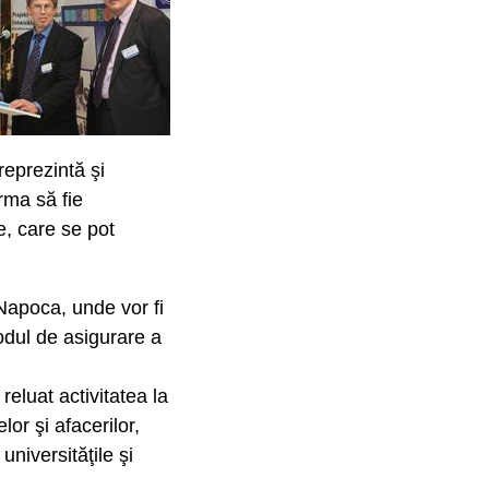
 reprezintă şi
rma să fie
e, care se pot
-Napoca, unde vor fi
modul de asigurare a
luat activitatea la
or şi afacerilor,
universităţile şi