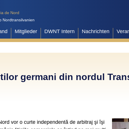
ia de Nord
b Nordtransilvanien
and
Mitglieder
DWNT Intern
Nachrichten
Vera
ilor germani din nordul Trans
rd vor o curte independentă de arbitraj şi îşi