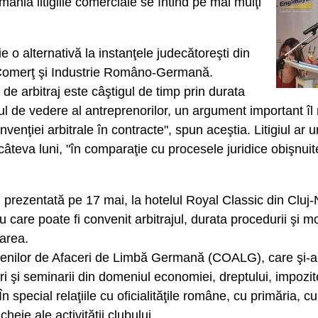
ânia litigiile comerciale se întind pe mai mulţi
 o alternativă la instanţele judecătoreşti din
 Comerţ şi Industrie Româno-Germană.
de arbitraj este câştigul de timp prin durata
nctul de vedere al antreprenorilor, un argument important îl
nţiei arbitrale în contracte", spun aceştia. Litigiul ar u
t câteva luni, "în comparaţie cu procesele juridice obişnuit
.
 prezentată pe 17 mai, la hotelul Royal Classic din Cluj
u care poate fi convenit arbitrajul, durata procedurii şi 
tarea.
enilor de Afaceri de Limbă Germană (COALG), care şi-a re
 şi seminarii din domeniul economiei, dreptului, impozitel
special relaţiile cu oficialităţile române, cu primăria, cu 
eie ale activităţii clubului.