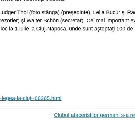
Ludger Thol (foto stânga) (preşedinte), Lelia Bucur şi Ra
(trezorier) şi Walter Schön (secretar). Cel mai important 
 la 1 iulie la Cluj-Napoca, unde sunt aşteptaţi 100 de inv
legea-la-cluj--66365.html
Clubul afaceriştilor germani s-a 